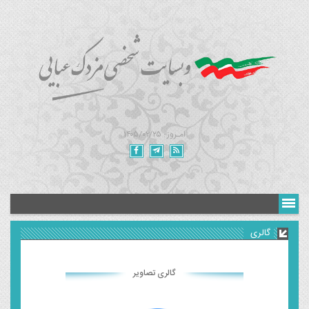
امـروز : ۱۴۰۵/۰۲/۲۵
گالری
گالری تصاویر