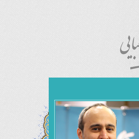
امـروز : ۱۴۰۵/۰۲/۲۵