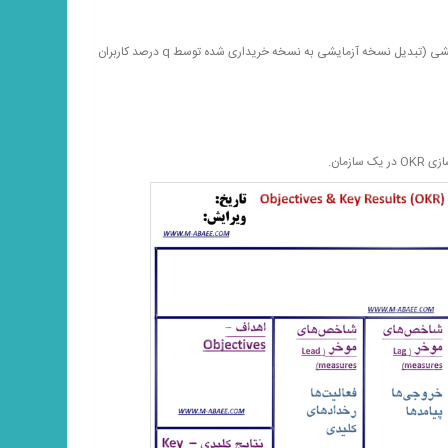
فروش محصول به q درصد کاربران آزمایشی (تبدیل نسخه آزمایشی به نسخه خریداری شده توسط q درصد کاربران