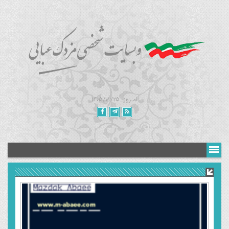
امـروز : ۱۴۰۵/۰۲/۲۵