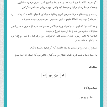
بگردون‌ها ظاهرشون شبیه «مدیر» و باطن‌شون شبیه هیچ موجود مشابهی
نیست! و حتی در مواردی وسط گردوندن، یهو می‌گن برعکس بگردون.
یادمه این همکار همیشه موقع شرح وظایف نوشتن اصرار داشت که یک بند به
آخر شرح وظایف اضافه کنیم با این مضمون: «و سایر وظایف محوله».
و معتقد بود که این عبارت جادوییه و ۹۹ درصد درآمد افراد از همین «سایر امور
محوله» ناشی می‌شه و نه از بقیه شرح وظایف.
خلاصه که بعد از روان شدن مسیر کلی خاطراتش رو مرور کردم و مثل م ج ن و ن
ها با خودم خندیدم.
امیدوارم من رو تو مسیر ندیده باشید که آبروریزی شده باشه.
به امید دیدار شما در ترافیک بعدی و یادآوری خاطراتی که خنده به لب بیاره.
امکانات
ثبت دیدگاه