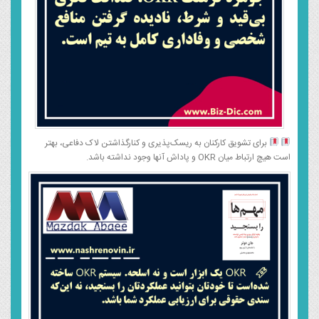
برای تشویق کارکنان به ریسک‌پذیری و کنارگذاشتن لاک دفاعی، بهتر
است هیچ ارتباط میان OKR و پاداش آنها وجود نداشته باشد.