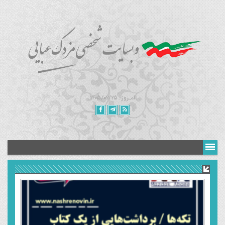
امـروز : ۱۴۰۵/۰۲/۲۵