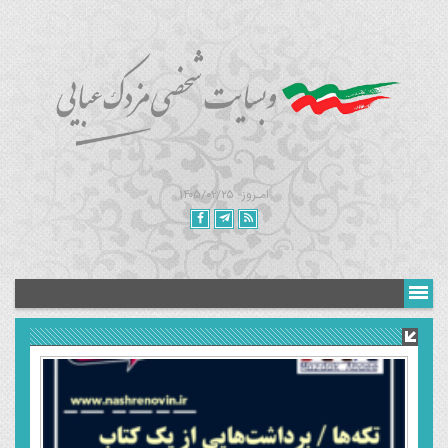
امـروز : ۱۴۰۵/۰۲/۲۵