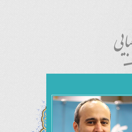
امـروز : ۱۴۰۵/۰۲/۲۵