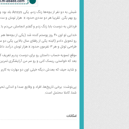
رو بهم بگن. تقریبا هر دو عددی حدود x هزار تومان و مدت ۱۵ روز رو برای آموزش پیشنهاد دادن.
فرداش به دوست بابا زنگ زدم و گفتم انجامش می‌دم با ۳x و در مدت ۴۰ روز.
طراحی تونل و هر ۳ نفرمون حدود x هزار تومان درآمد داشتیم و شرکت دوست پدرم هم تو مناقصه برنده شد.
بعد که خواستی ریسک کنی و رو سر من آرایشگری تمرین کنی حتما بهم بگو
و شاید حیف که بعدش دیگه خیلی اون دو مهارت به کارم نی
پی‌نوشت: برخی تاریخ‌ها، افراد و وقایع عمدا و اندکی تحر
شما، کاملا محتمل است.
امکانات