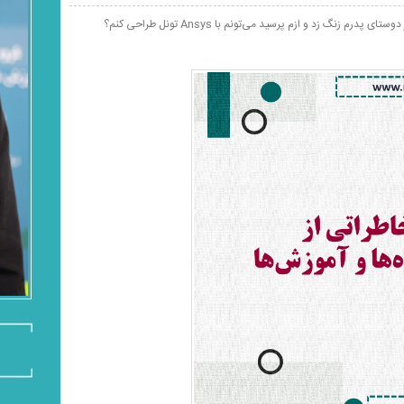
 زنگ زد و ازم پرسید می‌تونم با Ansys تونل طراحی کنم؟