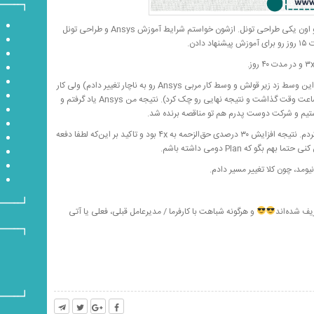
شبش به دو نفر از بچه‌ها زنگ زدم، یکی Ansys بلد بود و اون یکی طراحی تونل. ازشون خواستم شرایط آموزش Ansys و طراحی تونل
خدایی تو اون ۴۰ روز پوستم کنده شد (یکی از بچه‌ها هم این وسط زد زیر قولش و وسط کار مربی Ansys رو به ناچار تغییر دادم) ولی کار
رو تحویل دادم (البته یکی از رفقای سال بالایی یکی دو ساعت وقت گذاشت و نتیجه نهایی رو چک کرد). نتیجه من Ansys یاد گرفتم و
موقع تسویه حساب داستان رو برای دوست پدرم تعریف کردم. نتیجه افزایش ۳۰ درصدی حق‌الزحمه به ۴x بود و تاکید بر این‌که لطفا دفعه
 که Plan دومی داشته باشم.
ومد، چون کلا تغییر مسیر دادم.
یف شده‌اند
و هرگونه شباهت با کارفرما / مدیرعامل قبلی، فعلی یا آتی